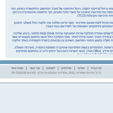
יצוע וניהול פרויקטי הקמה, ניהול ותחזוקה של
מערך המחשוב והתקשורת בארגון, חוזי
בססת את פתרונות
התוכנה על מוצרי מדף נפוצים, תוך התאמה ואינטגרציה ביניהם,
אתר
יות הרכישה והבעלות (
.(TCO
מצג
ות מנהל לקוח מטעם
אתרניטי
אשר מייעץ ומלווה את הלקוח החל
משלבי התכנון
הטמעתם ותחזוקתם השוטפת ועד לשדרוגם בעת
הצורך.
במח
רשותם עומדת מחלקת שירות המעניקה שירותי
Help Desk
טלפוני, ביצוע שליטה
ובמידת הצורך הגעה פיזית לאתר. צוות התמיכה כולל אנשי סיסטם מקצועיים אשר
 תקלה במגוון תחומי המחשוב השונים וכן מבצעים ביקורת תקופתית באתר הלקוח.
Desk חדשנית.
רשתות, המתמחים בקשת הפתרונות שהחברה מספקת (חומרה, מערכות הפעלה,
חת מידע
Office ,
ועוד). אנשי השרות הינם בעל י
ניסיון וידע רב בתחומם ומחזיקים
Microsoft, HP, Checkp
ועוד.
חשב בארגון מתפיסת המערכת ועד לתפעולה המלא
|
|
|
|
|
דף הבית
אודות
שירותים
לקוחות
צור קשר
מפת אתר
ה מורכבת ומגוונת, ובניית חדרי מחשב ע"י אנשי מקצוע מוסמכים
אתר
Windows Server 200x, Firewall, Exchange, 
© כל הזכויות שמורות, 2010, אתרניטי טכנולוגיות בע"מ. לפרטים 09-7618100
St
וגיבויים
מצג
שתות
ות קצה
במח
החומרה מחברות מותג, בהתאם לדרישת הלקוח
שירות השונים ללקוחות
Desk חדשנית.