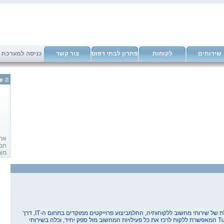
שירותים
לקוחות
פתרון לבתי דפוס
צור קשר
כניסה למערכת
אתר
מצג
במח
Desk חדשנית.
 של שירותי מחשוב ללקוחותיה, החל
מביצוע פרוייקטים ממוקדים בתחום ה-IT,
דרך
Tu
המאפשרת ללקוח לרכז את כל פעילויות המחשוב מול ספק יחיד, וכלה בשירותי