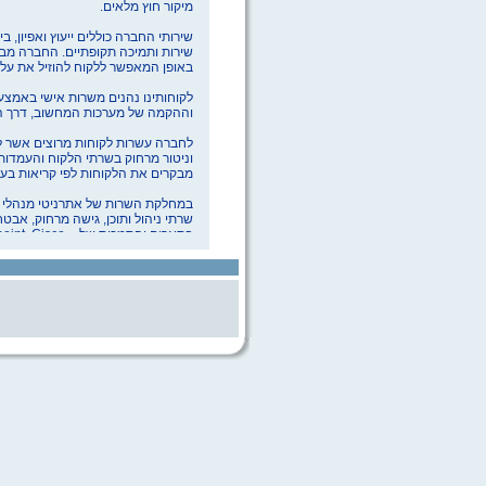
מיקור חוץ
מלאים.
שירותי החברה כוללים ייעוץ ואפיון, ב
שירות ותמיכה תקופתיים. החברה מ
באופן המאפשר ללקוח
להוזיל את עלו
לקוחותינו
נהנים משרות אישי באמצע
וההקמה של מערכות המחשוב, דרך 
לחברה עשרות לקוחות מרוצים אשר ל
וניטור מרחוק בשרתי הלקוח
והעמדות 
מבקרים את הלקוחות לפי
קריאות בעת
במחלקת השרות של
אתרניטי
מנהלי
שרתי ניהול
ותוכן, גישה מרחוק, אבט
בתארים והסמכות של -
oint, Cisco
יעוץ והמלצה להקמת תשתית המ
הקמה ותחזוקה של רשתות בסביב
הקמה ותחזוקה של
SQL-Server
הקמה ותחזוקה של מערך
orage
אבטחת מידע ובדיקת חדירות ר
התקנה תחזוקה ושדרוג של תחנ
ייעוץ בכל תחומי מערך המחשוב
מכירת שרתים, מחשבים וכל
סוגי
להלן פירוט סוגי השירותים וחוזי ה